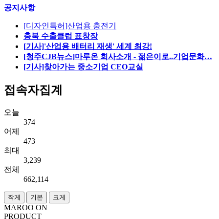
공지사항
[디자인특허]산업용 충전기
충북 수출클럽 표창장
[기사]'산업용 배터리 재생' 세계 최강!
[청주CJB뉴스]마루온 회사소개 - 젊은이로..기업문화…
[기사]찾아가는 중소기업 CEO교실
접속자집계
오늘
374
어제
473
최대
3,239
전체
662,114
작게
기본
크게
MAROO
ON
PRODUCT