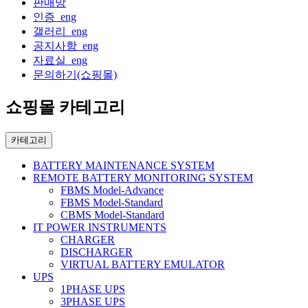
판매망
인증_eng
갤러리_eng
공지사항_eng
자료실_eng
문의하기(쇼핑몰)
쇼핑몰 카테고리
카테고리
BATTERY MAINTENANCE SYSTEM
REMOTE BATTERY MONITORING SYSTEM
FBMS Model-Advance
FBMS Model-Standard
CBMS Model-Standard
IT POWER INSTRUMENTS
CHARGER
DISCHARGER
VIRTUAL BATTERY EMULATOR
UPS
1PHASE UPS
3PHASE UPS